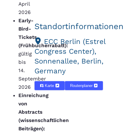
April
2026
Early-
Standortinformationen
Bird-
Tickets
ECC Berlin (Estrel
(Frühbucherrabatt):
Congress Center),
gültig
Sonnenallee, Berlin,
bis
Germany
14.
September
Karte
Routenplaner
2026
Einreichung
von
Abstracts
(wissenschaftlichen
Beiträgen):