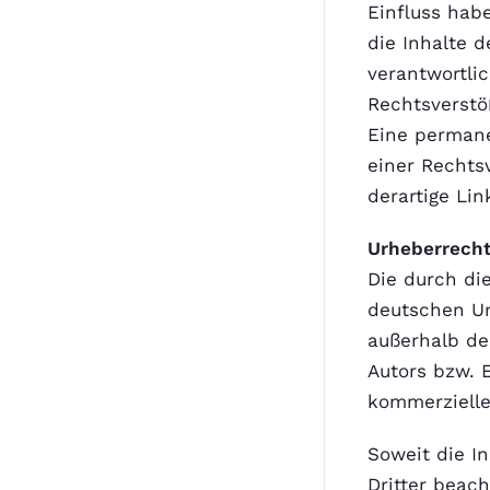
Einfluss hab
die Inhalte d
verantwortli
Rechtsverstö
Eine permane
einer Rechts
derartige Li
Urheberrech
Die durch di
deutschen Urh
außerhalb de
Autors bzw. E
kommerzielle
Soweit die I
Dritter beac