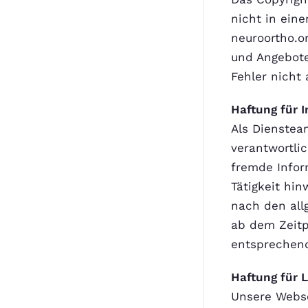
nicht in ein
neuroortho.o
und Angebote
Fehler nicht
Haftung für I
Als Dienstea
verantwortlic
fremde Infor
Tätigkeit hi
nach den all
ab dem Zeitp
entsprechend
Haftung für 
Unsere Webse