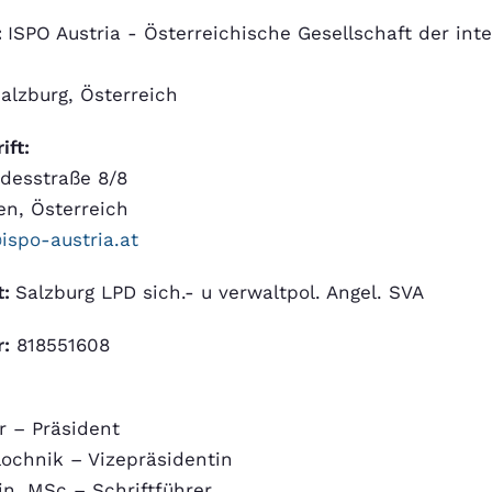
:
ISPO Austria - Österreichische Gesellschaft der inte
alzburg, Österreich
ift:
ndesstraße 8/8
en, Österreich
ispo-austria.at
t:
Salzburg LPD sich.- u verwaltpol. Angel. SVA
:
818551608
ir – Präsident
lochnik – Vizepräsidentin
in, MSc – Schriftführer