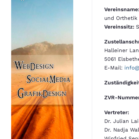
Vereinsname
und Orthetik
Vereinssitz:
S
Zustellanschr
Halleiner La
5061 Elsbeth
E-Mail:
info@
Zuständigkei
ZVR-Nummer
Vertreter:
Dr. Julian La
Dr. Nadja Wa
Winfried Sep