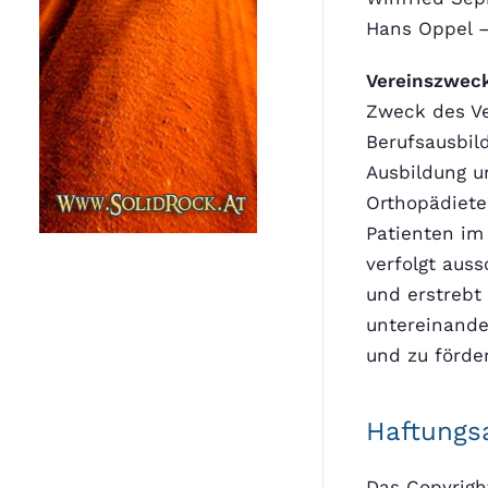
Hans Oppel –
Vereinszweck
Zweck des Ve
Berufsausbil
Ausbildung un
Orthopädiete
Patienten im
verfolgt aus
und erstrebt 
untereinande
und zu förde
Haftungsa
Das Copyright