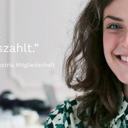
t
szahlt.”
stria Mitgliedschaft