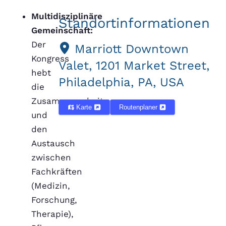
Multidisziplinäre
Standortinformationen
Gemeinschaft:
Der
Marriott Downtown
Kongress
Valet, 1201 Market Street,
hebt
Philadelphia, PA, USA
die
Zusammenarbeit
Karte
Routenplaner
und
den
Austausch
zwischen
Fachkräften
(Medizin,
Forschung,
Therapie),