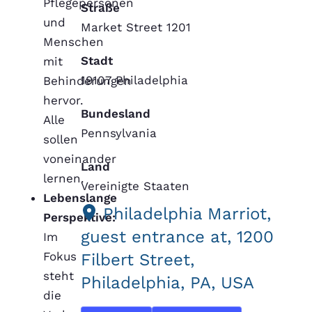
Pflegepersonen
Straße
und
Market Street 1201
Menschen
Stadt
mit
19107 Philadelphia
Behinderungen
hervor.
Bundesland
Alle
Pennsylvania
sollen
voneinander
Land
lernen.
Vereinigte Staaten
Lebenslange
Philadelphia Marriot,
Perspektive:
guest entrance at, 1200
Im
Fokus
Filbert Street,
steht
Philadelphia, PA, USA
die