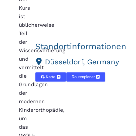
Kurs
ist
üblicherweise
Teil
der
Standortinformationen
Wissensvertiefung
und
Düsseldorf, Germany
vermittelt
die
Karte
Routenplaner
Grundlagen
der
modernen
Kinderorthopädie,
um
das
VKOU-