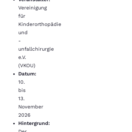
Vereinigung
für
Kinderorthopädie
und
-
unfallchirurgie
e.V.
(VKOU)
Datum:
10.
bis
13.
November
2026
Hintergrund:
Der