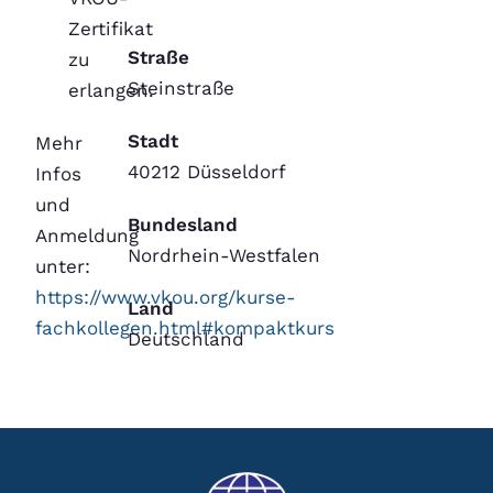
Zertifikat
Straße
zu
Steinstraße
erlangen.
Stadt
Mehr
40212 Düsseldorf
Infos
und
Bundesland
Anmeldung
Nordrhein-Westfalen
unter:
https://www.vkou.org/kurse-
Land
fachkollegen.html#kompaktkurs
Deutschland