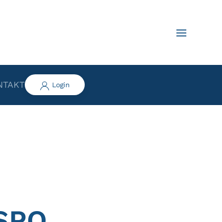
NTAKT
Login
e
ISPO