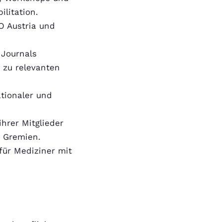
litation.
O Austria und
 Journals
 zu relevanten
ationaler und
ihrer Mitglieder
n Gremien.
für Mediziner mit