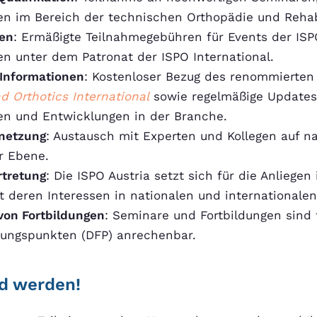
en im Bereich der technischen Orthopädie und Rehabi
gen
: Ermäßigte Teilnahmegebühren für Events der ISP
en unter dem Patronat der ISPO International.
Informationen
: Kostenloser Bezug des renommierten
d Orthotics International
sowie regelmäßige Updates
en und Entwicklungen in der Branche.
rnetzung
: Austausch mit Experten und Kollegen auf n
r Ebene.
rtretung
: Die ISPO Austria setzt sich für die Anliegen 
tt deren Interessen in nationalen und internationale
on Fortbildungen
: Seminare und Fortbildungen sind 
dungspunkten (DFP) anrechenbar.
ed werden!