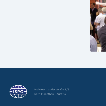
Halleiner Landesstraße 8/8
5061 Elsbethen | Austria