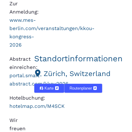
Zur
Anmeldung:
www.mes-
berlin.com/veranstaltungen/kkou-
kongress-
2026
Standortinformationen
Abstract
einreichen:
Zürich, Switzerland
portal.smart-
abstract.com/kkou2026
Karte
Routenplaner
Hotelbuchung:
hotelmap.com/M4SCK
Wir
freuen