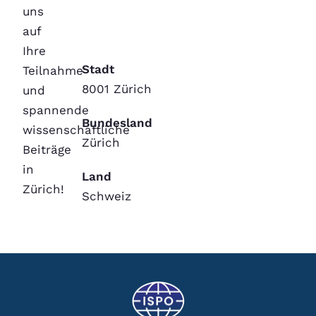
uns
auf
Ihre
Stadt
Teilnahme
8001 Zürich
und
spannende
Bundesland
wissenschaftliche
Zürich
Beiträge
in
Land
Zürich!
Schweiz