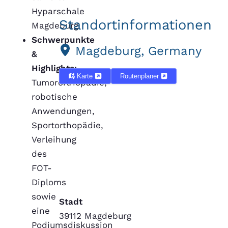
Hyparschale
Standortinformationen
Magdeburg
Schwerpunkte
Magdeburg, Germany
&
Highlights:
Karte
Routenplaner
Tumororthopädie,
robotische
Anwendungen,
Sportorthopädie,
Verleihung
des
FOT-
Diploms
sowie
Stadt
eine
39112 Magdeburg
Podiumsdiskussion