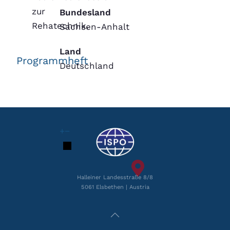
zur
Bundesland
Rehatechnik.
Sachsen-Anhalt
Land
Programmheft
Deutschland
+
−
Halleiner Landesstraße 8/8
5061 Elsbethen | Austria