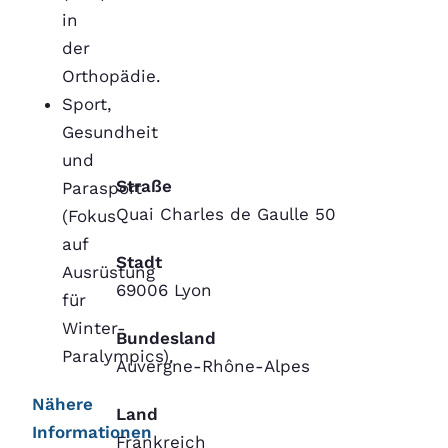
in
der
Orthopädie.
Sport,
Gesundheit
und
Straße
Parasport
Quai Charles de Gaulle 50
(Fokus
auf
Stadt
Ausrüstung
69006 Lyon
für
Winter-
Bundesland
Paralympics).
Auvergne-Rhône-Alpes
Nähere
Land
Informationen
Frankreich