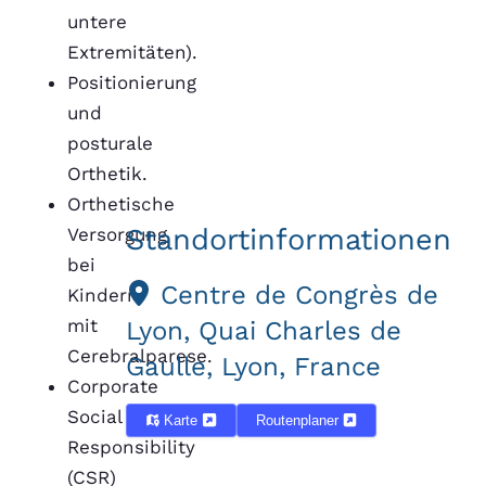
untere
Extremitäten).
Positionierung
und
posturale
Orthetik.
Orthetische
Standortinformationen
Versorgung
bei
Centre de Congrès de
Kindern
mit
Lyon, Quai Charles de
Cerebralparese.
Gaulle, Lyon, France
Corporate
Social
Karte
Routenplaner
Responsibility
(CSR)