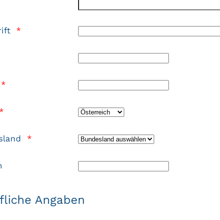
ift
*
*
*
sland
*
n
fliche Angaben