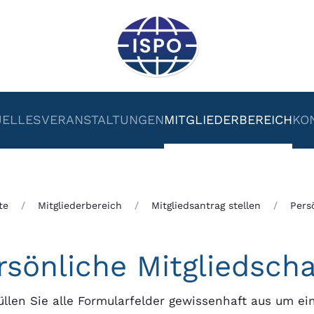
UELLES
VERANSTALTUNGEN
MITGLIEDERBEREICH
KO
te
Mitgliederbereich
Mitgliedsantrag stellen
Pers
rsönliche Mitgliedscha
füllen Sie alle Formularfelder gewissenhaft aus um e