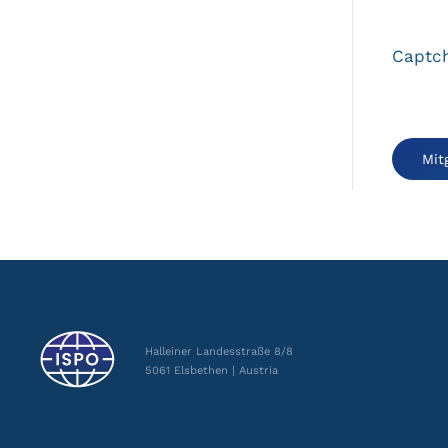
Captc
Halleiner Landesstraße 8/8
5061 Elsbethen | Austria