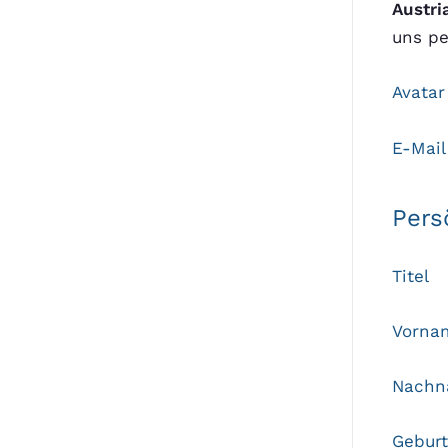
Austri
uns pe
Avatar
E-Mai
Pers
Titel
Vorn
Nach
Gebur