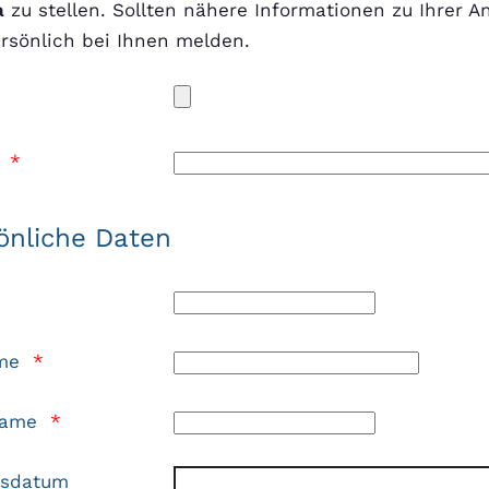
a
zu stellen. Sollten nähere Informationen zu Ihrer An
rsönlich bei Ihnen melden.
l
*
önliche Daten
ame
*
name
*
tsdatum