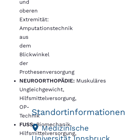
und
oberen
Extremität:
Amputationstechnik
aus
dem
Blickwinkel
der
Prothesenversorgung
NEUROORTHOPÄDIE:
Muskuläres
Ungleichgewicht,
Hilfsmittelversorgung,
OP-
Standortinformationen
Technik
FUSS:
Biomechanik,
Medizinische
Hilfsmittelversorgung,
Universität Innsbruck,