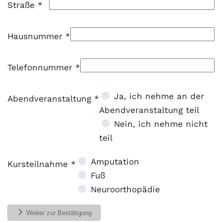
Straße
*
Hausnummer
*
Telefonnummer
*
Abendveranstaltung
Ja, ich nehme an der
Abendveranstaltung
*
Abendveranstaltung teil
Nein, ich nehme nicht
teil
Kursteilnahme
Amputation
Kursteilnahme
*
Fuß
Neuroorthopädie
Weiter zur Bestätigung