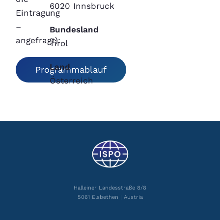
6020 Innsbruck
Eintragung
–
Bundesland
angefragt):
Tirol
Land
Programmablauf
Österreich
Halleiner Landesstraße 8/8
5061 Elsbethen | Austria