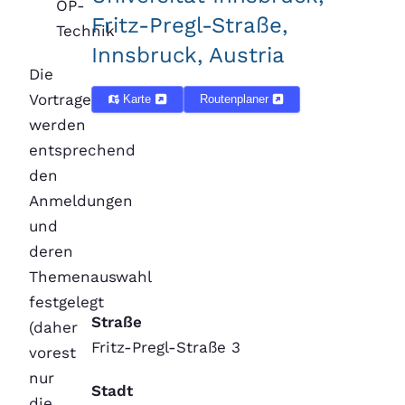
OP-
Fritz-Pregl-Straße,
Technik
Innsbruck, Austria
Die
Vortragenden
Karte
Routenplaner
werden
entsprechend
den
Anmeldungen
und
deren
Themenauswahl
festgelegt
Straße
(daher
Fritz-Pregl-Straße 3
vorest
nur
Stadt
die